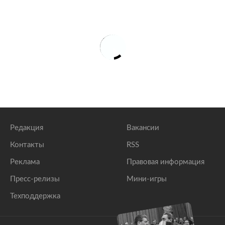
Редакция
Вакансии
Контакты
RSS
Реклама
Правовая информация
Пресс-релизы
Мини-игры
Техподдержка