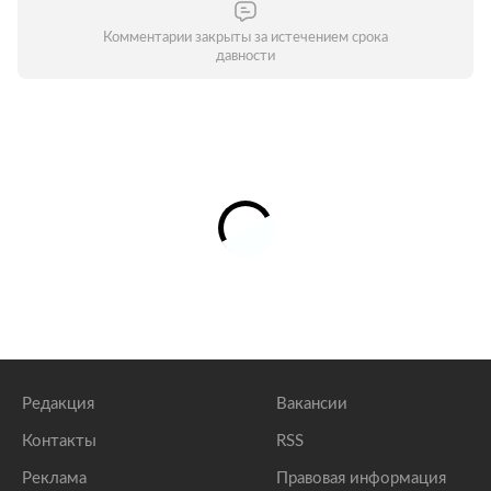
Комментарии закрыты за истечением срока
давности
Редакция
Вакансии
Контакты
RSS
Реклама
Правовая информация