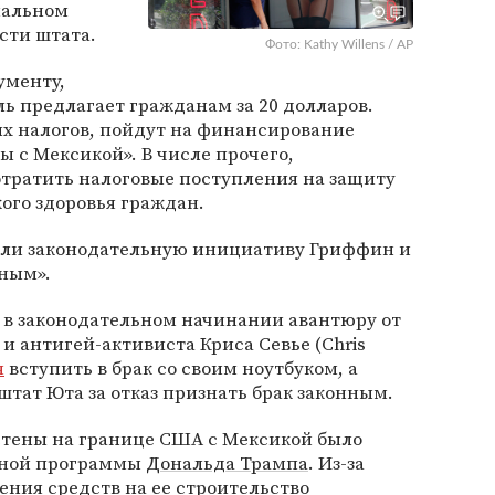
иальном
сти штата.
Фото: Kathy Willens / AP
ументу,
ль предлагает гражданам за 20 долларов.
ых налогов, пойдут на финансирование
ы с Мексикой». В числе прочего,
отратить налоговые поступления на защиту
ого здоровья граждан.
ли законодательную инициативу Гриффин и
ным».
 в законодательном начинании авантюру от
и антигей-активиста Криса Севье (Chris
я
вступить в брак со своим ноутбуком, а
 штат Юта за отказ признать брак законным.
стены на границе США с Мексикой было
рной программы
Дональда Трампа
. Из-за
ения средств на ее строительство