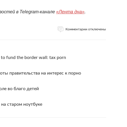
востей в Telegram-канале
«Лента дна»
.
Комментарии отключены
n to fund the border wall: tax porn
боты правительства на интерес к порно
ле во благо детей
 на старом ноутбуке