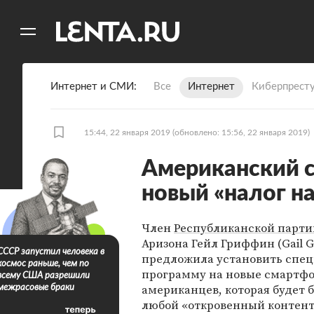
11
A
Интернет и СМИ
Все
Интернет
Киберпрест
15:44, 22 января 2019
(обновлено: 15:56, 22 января 2019)
Американский 
новый «налог н
Член
Республиканской парти
Аризона Гейл Гриффин (Gail Gr
СССР запустил человека в
предложила установить спе
космос раньше, чем по
программу на новые смартф
всему США разрешили
американцев, которая будет 
межрасовые браки
любой «откровенный контент