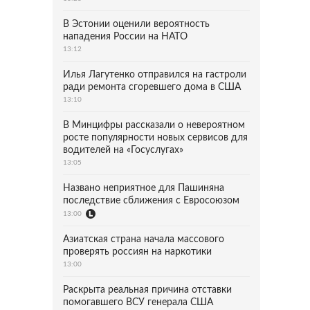
В Эстонии оценили вероятность
нападения России на НАТО
13:12
Илья Лагутенко отправился на гастроли
ради ремонта сгоревшего дома в США
13:10
В Минцифры рассказали о невероятном
росте популярности новых сервисов для
водителей на «Госуслугах»
13:05
Названо неприятное для Пашиняна
последствие сближения с Евросоюзом
13:00
Азиатская страна начала массового
проверять россиян на наркотики
13:00
Раскрыта реальная причина отставки
помогавшего ВСУ генерала США