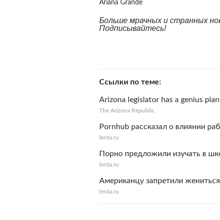
Ariana Grande
Больше мрачных и странных но
Подписывайтесь!
Ссылки по теме
Arizona legislator has a genius pla
The Arizona Republic
Pornhub рассказал о влиянии ра
lenta.ru
Порно предложили изучать в шко
lenta.ru
Американцу запретили жениться
lenta.ru