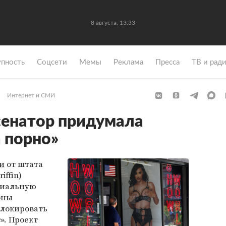
8 августа, 13:33
упность
Coцсети
Мемы
Реклама
Пресса
ТВ и рад
Интернет и СМИ
сенатор придумала
а порно»
и
от штата
iffin)
циальную
оны
блокировать
». Проект