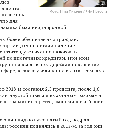
ли в
процента,
Фото: Илья Питалев / РИА Новости
снизились
 что для
инамика была неоднородной.
оды более обеспеченных граждан.
торами для них стали падение
епозитов, увеличение налогов на
ей по ипотечным кредитам. При этом
 групп населения поддержали повышение
сфере, а также увеличение выплат семьям с
в 2018-м составил 2,3 процента, после 1,6
нали неустойчивым и вызванным разовыми
расчетам министерства, экономический рост
россиян падают уже пятый год подряд.
ды россиян поднялись в 2013-м, за год они