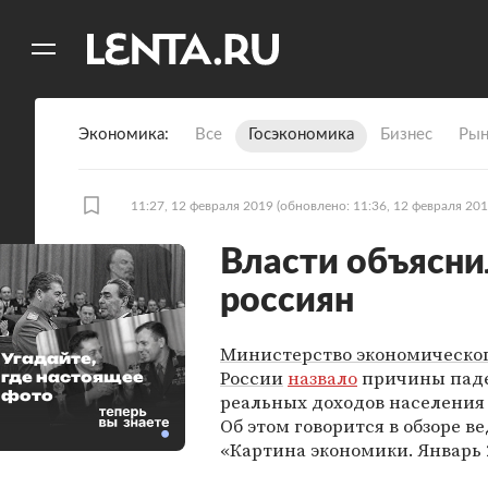
11
A
Экономика
Все
Госэкономика
Бизнес
Рын
11:27, 12 февраля 2019
(обновлено: 11:36, 12 февраля 201
Власти объясни
россиян
Министерство экономическог
Угадайте,
России
назвало
причины пад
где настоящее
фото
реальных доходов населения 
Об этом говорится в обзоре в
«Картина экономики. Январь 2