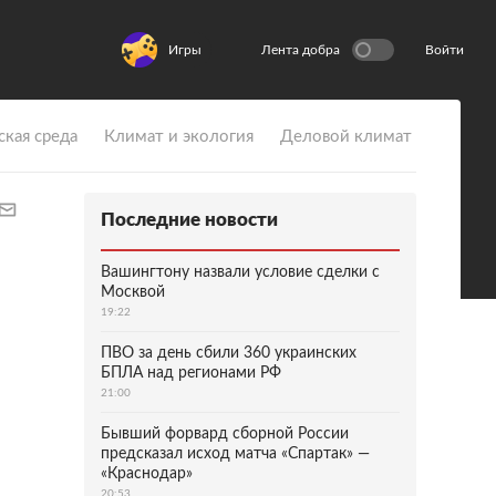
Игры
Лента добра
Войти
ская среда
Климат и экология
Деловой климат
Последние новости
Вашингтону назвали условие сделки с
Москвой
19:22
ПВО за день сбили 360 украинских
БПЛА над регионами РФ
21:00
Бывший форвард сборной России
предсказал исход матча «Спартак» —
«Краснодар»
20:53