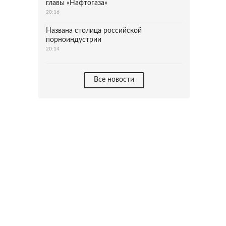
главы «Нафтогаза»
20:16
Названа столица российской
порноиндустрии
20:14
Все новости