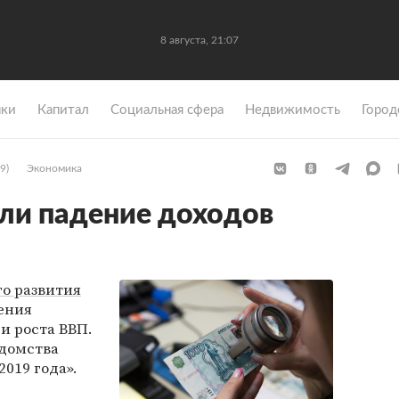
8 августа, 21:07
ки
Капитал
Социальная сфера
Недвижимость
Город
9)
Экономика
ли падение доходов
о развития
ения
и роста ВВП.
едомства
019 года».