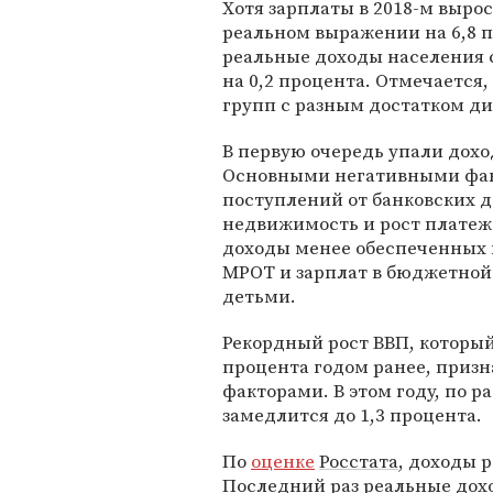
Хотя зарплаты в 2018-м вырос
реальном выражении на 6,8 
реальные доходы населения 
на 0,2 процента. Отмечается,
групп с разным достатком д
В первую очередь упали дох
Основными негативными фак
поступлений от банковских д
недвижимость и рост платеж
доходы менее обеспеченных
МРОТ и зарплат в бюджетной 
детьми.
Рекордный рост ВВП, который 
процента годом ранее, приз
факторами. В этом году, по 
замедлится до 1,3 процента.
По
оценке
Росстата
, доходы 
Последний раз реальные дохо