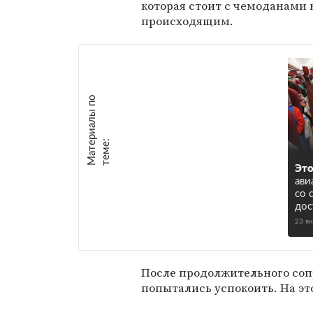
которая стоит с чемоданами 
происходящим.
М
а
т
р
и
а
л
ы
п
о
т
е
м
е
е
:
Это
ави
со 
дос
23 я
После продолжительного соп
попытались успокоить. На эт