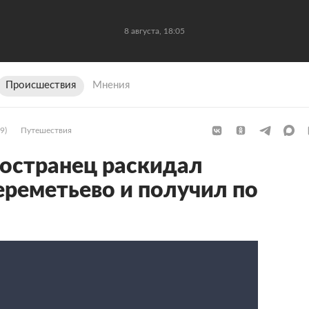
8 августа, 18:05
Происшествия
Мнения
9)
Путешествия
остранец раскидал
реметьево и получил по