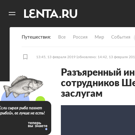
11
A
Путешествия
Все
Россия
Мир
События
13:45, 13 февраля 2019
(обновлено: 14:42, 13 февраля 201
Разъяренный ин
сотрудников Ше
заслугам
Если сырая рыба пахнет
«рыбой», ее лучше не есть!