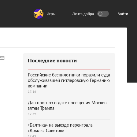
Игры
Лента добра
Войти
Последние новости
Российские беспилотники поразили суда
обслуживавшей гитлеровскую Германию
компании
17:16
Дан прогноз о дате посещения Москвы
зятем Трампа
17:59
«Балтика» на выезде переиграла
«Крылья Советов»
17:49