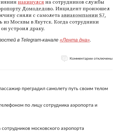
ссиянин
накинулся
на сотрудников службы
эропорту Домодедово
. Инцидент произошел
мужчину сняли с самолета
авиакомпании S7
,
 из Москвы в Якутск. Когда сотрудники
он устроил драку.
востей в Telegram-канале
«Лента дна»
.
Комментарии отключены
пассажир преградил самолету путь своим телом
телефоном по лицу сотрудника аэропорта и
 сотрудников московского аэропорта