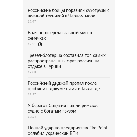
Российские бойцы поразили сухогрузы с
военной техникой в Черном море
17:47
Врач опровергла главный миф о
семечках
17:31
Тревел-блогерша составила топ самых
распространенных фраз россиян на
отдыхе в Турции
17:30
Российский диджей пропал после
проблем с документами в Таиланде
17:27
У берегов Сицилии нашли римское
судно с богатым грузом
17:26
Ночной удар по предприятию Fire Point
ослабил украинский ВПК