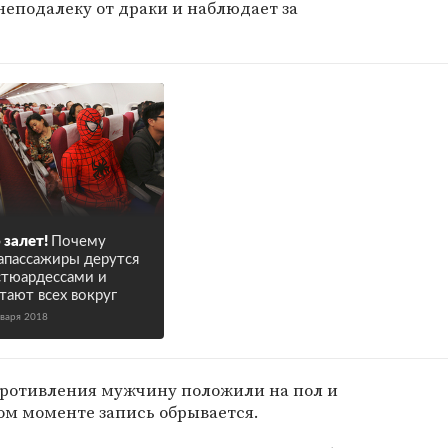
неподалеку от драки и наблюдает за
 залет!
Почему
апассажиры дерутся
стюардессами и
тают всех вокруг
нваря 2018
ротивления мужчину положили на пол и
ом моменте запись обрывается.