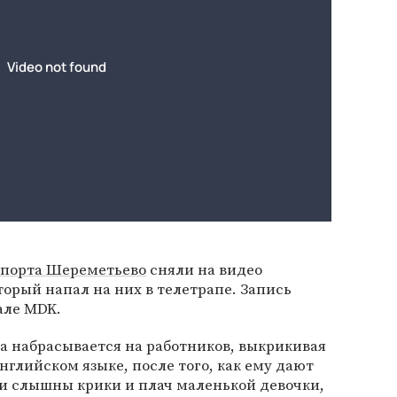
опорта Шереметьево
сняли на видео
торый напал на них в телетрапе. Запись
але MDK.
а набрасывается на работников, выкрикивая
глийском языке, после того, как ему дают
ми слышны крики и плач маленькой девочки,