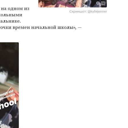
 на одном из
Скриншот: @kyliejenner
школьными
пальнике.
очки времен начальной школы», —