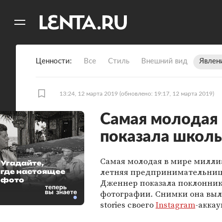
11
A
Ценности
Все
Стиль
Внешний вид
Явлен
13:24, 12 марта 2019
(обновлено: 19:17, 12 марта 2019)
Самая молодая
показала школь
Самая молодая в мире милли
Угадайте,
летняя предпринимательниц
где настоящее
фото
Дженнер показала поклонник
фотографии. Снимки она выл
stories своего
Instagram
-аккау