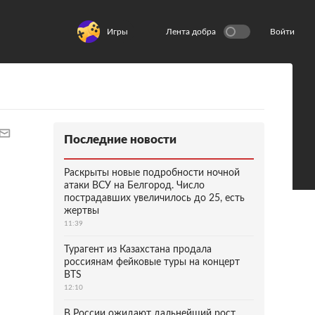
Игры
Лента добра
Войти
Последние новости
Раскрыты новые подробности ночной
атаки ВСУ на Белгород. Число
пострадавших увеличилось до 25, есть
жертвы
11:39
Турагент из Казахстана продала
россиянам фейковые туры на концерт
BTS
12:10
В России ожидают дальнейший рост