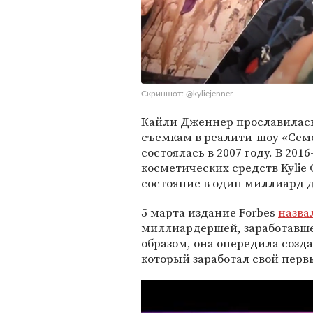
Скриншот: @kyliejenner
Кайли Дженнер прославилась
съемкам в реалити-шоу «Сем
состоялась в 2007 году. В 20
косметических средств Kylie
состояние в один миллиард 
5 марта издание Forbes
назва
миллиардершей, заработавше
образом, она опередила созд
который заработал свой перв