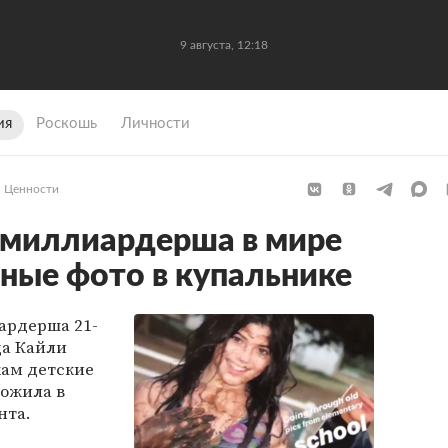
9 августа, 12:18
ия
Роскошь
Личности
Ценности
 миллиардерша в мире
ные фото в купальнике
ардерша 21-
а Кайли
ам детские
ожила в
нта.