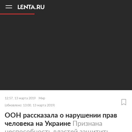
11
A
12:57, 13 марта 2019
Мир
(обновлено: 13:00, 13 марта 2019)
ООН рассказала о нарушении прав
человека на Украине
Признана
неспособность властей защитить