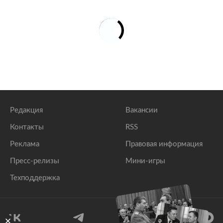
Редакция
Вакансии
Контакты
RSS
Реклама
Правовая информация
Пресс-релизы
Мини-игры
Техподдержка