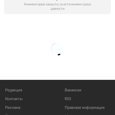
Комментарии закрыты за истечением срока
давности
Редакция
Вакансии
Контакты
RSS
Реклама
Правовая информация