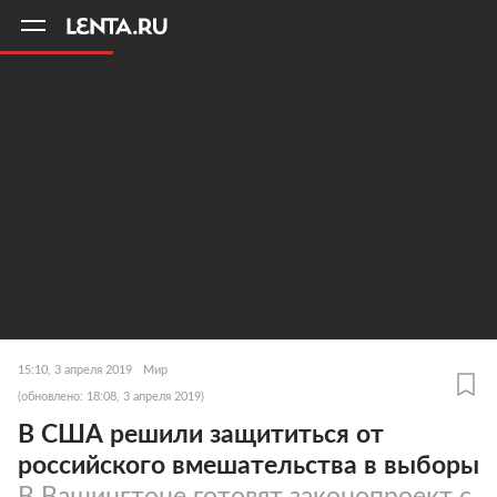
11
A
15:10, 3 апреля 2019
Мир
(обновлено: 18:08, 3 апреля 2019)
В США решили защититься от
российского вмешательства в выборы
В Вашингтоне готовят законопроект с