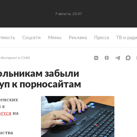
7 августа, 23:37
упность
Coцсети
Мемы
Реклама
Пресса
ТВ и рад
Интернет и СМИ
ольникам забыли
уп к порносайтам
енских
 к
ется
на
мства