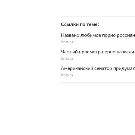
Ссылки по теме
Названо любимое порно россия
lenta.ru
Частый просмотр порно назвали
lenta.ru
Американский сенатор придумал
lenta.ru