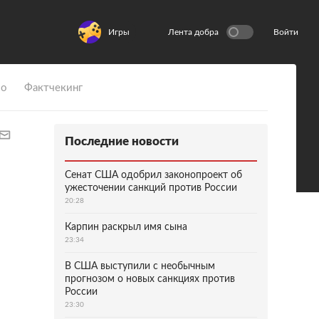
Игры
Лента добра
Войти
ио
Фактчекинг
Последние новости
Сенат США одобрил законопроект об
ужесточении санкций против России
20:28
Карпин раскрыл имя сына
23:34
В США выступили с необычным
прогнозом о новых санкциях против
России
23:30