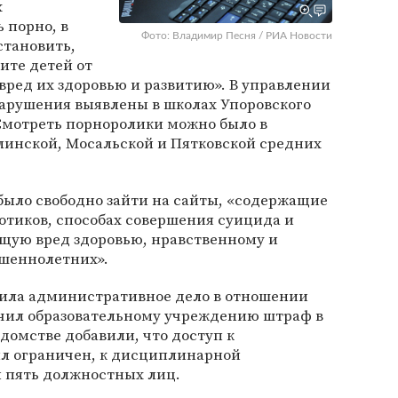
х
 порно, в
Фото: Владимир Песня / РИА Новости
становить,
ите детей от
ед их здоровью и развитию». В управлении
нарушения выявлены в школах Упоровского
Смотреть порноролики можно было в
линской, Мосальской и Пятковской средних
было свободно зайти на сайты, «содержащие
тиков, способах совершения суицида и
щую вред здоровью, нравственному и
шеннолетних».
дила административное дело в отношении
ачил образовательному учреждению штраф в
едомстве добавили, что доступ к
л ограничен, к дисциплинарной
 пять должностных лиц.