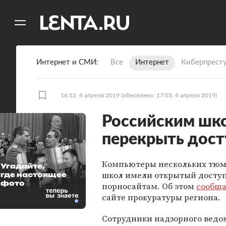
11
A
Интернет и СМИ
Все
Интернет
Киберпрест
16:52, 4 апреля 2019
(обновлено: 17:03, 4 апреля 2019)
Российским шк
перекрыть дост
Компьютеры нескольких тюм
Угадайте,
школ имели открытый доступ
где настоящее
фото
порносайтам. Об этом
сообща
сайте прокуратуры региона.
Сотрудники надзорного ведо