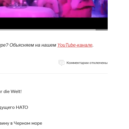
мире? Объясняем на нашем
YouTube-канале
.
Комментарии отключены
ür die Welt!
удущего НАТО
аину в Черном море