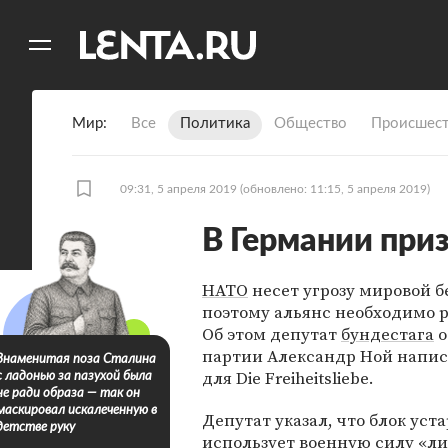
11
A
Мир
Все
Политика
Общество
Происшест
09:31, 5 апреля 2019
(обновлено: 11:15, 5 апреля 2019)
В Германии при
НАТО
несет угрозу мировой б
поэтому альянс необходимо р
Об этом депутат
бундестага
о
партии Александр Ной написа
Знаменитая поза Сталина
для Die Freiheitsliebe.
с ладонью за пазухой была
не ради образа — так он
маскировал искалеченную в
Депутат указал, что блок уста
детстве руку
использует военную силу «л