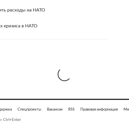
ить расходы на НАТО
ах кризиса в НАТО
держка
Спецпроекты
Вакансии
RSS
Правовая информация
Ми
е
Ctrl+Enter