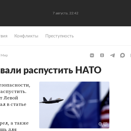
7 августа, 22:42
вия
Конфликты
Преступность
Мир
звали распустить НАТО
езопасности,
аспустить.
т Левой
л в статье
рел, а также
ишь для