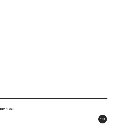
ни-игры
18+