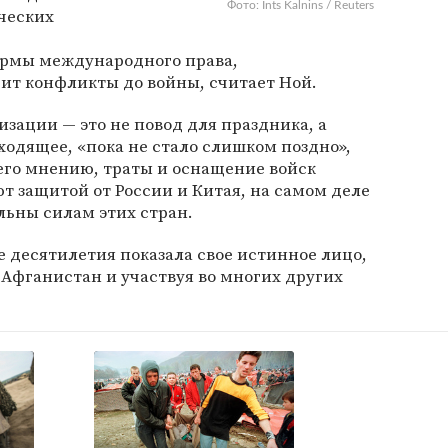
Фото: Ints Kalnins / Reuters
ческих
ормы международного права,
ит конфликты до войны, считает Ной.
низации — это не повод для праздника, а
одящее, «пока не стало слишком поздно»,
его мнению, траты и оснащение войск
т защитой от России и Китая, на самом деле
ьны силам этих стран.
е десятилетия показала свое истинное лицо,
 Афганистан и участвуя во многих других