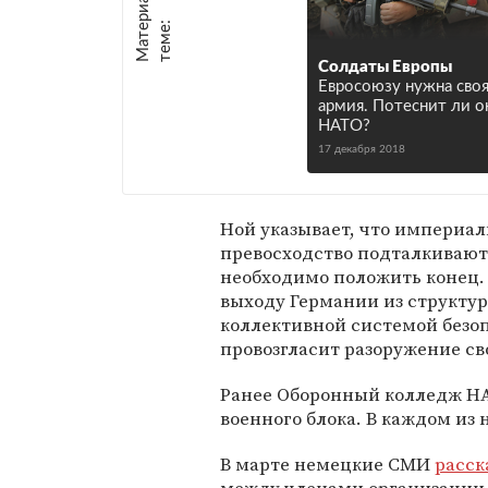
М
а
т
р
и
а
л
ы
п
о
т
е
м
е
е
:
Солдаты Европы
Евросоюзу нужна сво
армия. Потеснит ли о
НАТО?
17 декабря 2018
Ной указывает, что империал
превосходство подталкивают
необходимо положить конец. 
выходу Германии из структур
коллективной системой безоп
провозгласит разоружение сво
Ранее Оборонный колледж 
военного блока. В каждом из
В марте немецкие СМИ
расск