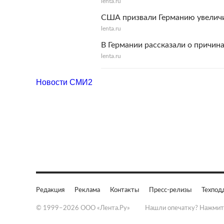
lenta.ru
США призвали Германию увелич
lenta.ru
В Германии рассказали о причин
lenta.ru
Новости СМИ2
Редакция
Реклама
Контакты
Пресс-релизы
Техпод
© 1999–2026 ООО «Лента.Ру»
Нашли опечатку? Нажмит