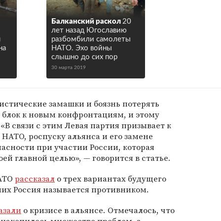
Балканский раскол
20
лет назад Югославию
я
разбомбили самолеты
на
НАТО. Эхо войны
слышно до сих пор
30 марта 2019
истические замашки и боязнь потерять
 блок к новым конфронтациям, и этому
«В связи с этим Левая партия призывает к
 НАТО, роспуску альянса и его замене
асности при участии России, которая
ей главной целью», — говорится в статье.
НАТО
рассказал
о трех вариантах будущего
 них Россия называется противником.
азали
о кризисе в альянсе. Отмечалось, что