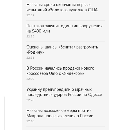
Названы сроки окончания первых
испытаний «Золотого купола» в США
22:39
Пентагон закупит один тип вооружения
на $400 млн
22:35
Оценены шансы «Зенита» разгромить
«Родину»
22:31
В России начались продажи нового
кроссовера Umo с «Яндексом»
22:30
Украину предупредили о мрачных
последствиях ударов России по Одессе
22:23
Названы возможные меры против
Макрона после заявления о России
22:18