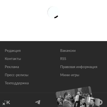
Редакция
Вакансии
Контакты
RSS
Реклама
Правовая информация
Пресс-релизы
Мини-игры
Техподдержка