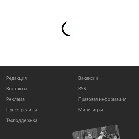
Редакция
Вакансии
Контакты
RSS
Реклама
Правовая информация
Пресс-релизы
Мини-игры
Техподдержка