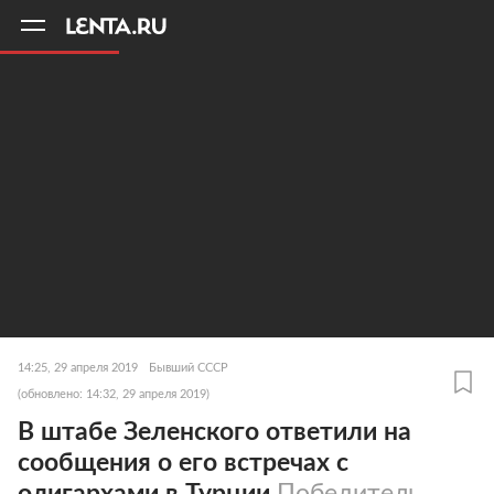
11
A
14:25, 29 апреля 2019
Бывший СССР
(обновлено: 14:32, 29 апреля 2019)
В штабе Зеленского ответили на
сообщения о его встречах с
олигархами в Турции
Победитель