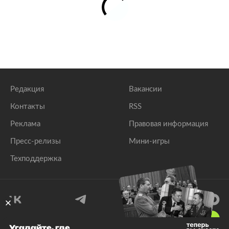
Редакция
Вакансии
Контакты
RSS
Реклама
Правовая информация
Пресс-релизы
Мини-игры
Техподдержка
18
+
Угадайте, где