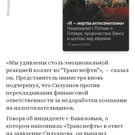
«Я — жертва антисемитизма»
Националист Поткин о
Гитлере, пророчествах Ванги
и шутках над евреями
19 апреля 2018
«Мы удивлены столь эмоциональной
реакцией коллег из "Транснефти"», — сказал
он. Представитель министра вновь
подчеркнул, что Силуанов против
перекладывания финансовой
ответственности за недоработки компании
на налогоплательщиков.
Говоря об инциденте с Вавиловым, о
котором напомнила «Транснефть» в ответ
на заявление Силуанова, он выразил