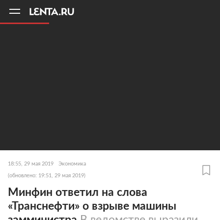
11
A
18:55, 29 мая 2019
Экономика
(обновлено: 19:51, 29 мая 2019)
Минфин ответил на слова
«Транснефти» о взрыве машины
замминистра
В ведомстве выразили