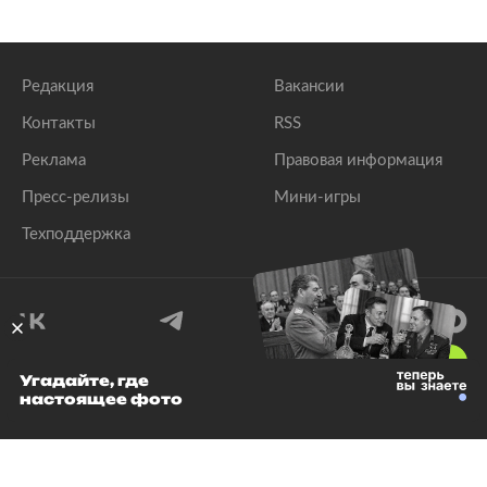
Редакция
Вакансии
Контакты
RSS
Реклама
Правовая информация
Пресс-релизы
Мини-игры
Техподдержка
18
+
Угадайте, где
настоящее фото
© 1999–2026 Все права защищены.
ООО «Лента.Ру»
Лента добра
деактивирована. Добро