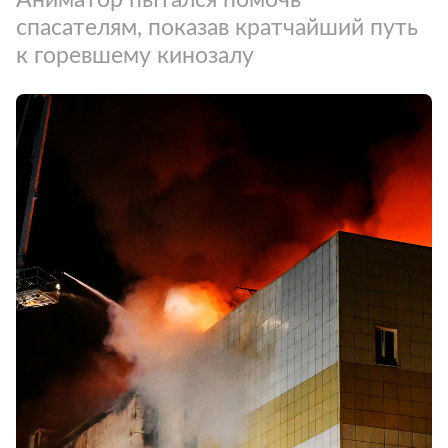
спасателям, показав кратчайший путь
к горевшему кинозалу