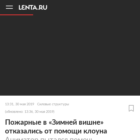
11
A
13:31, 30 мая 2019
Силовые структуры
(обновлено: 13:36, 30 мая 2019)
Пожарные в «Зимней вишне»
отказались от помощи клоуна
Аниматор пытался помочь