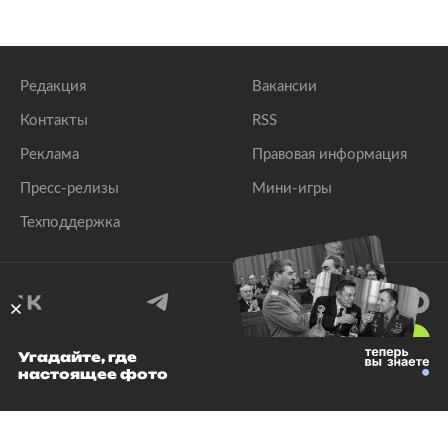
Редакция
Вакансии
Контакты
RSS
Реклама
Правовая информация
Пресс-релизы
Мини-игры
Техподдержка
18
+
Угадайте, где
настоящее фото
© 1999–2026 Все права защищены.
ООО «Лента.Ру»
Лента добра