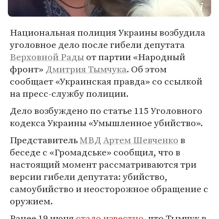
Национальная полиция Украины возбудила
уголовное дело после гибели депутата
Верховной Рады
от партии «Народный
фронт»
Дмитрия Тымчука
. Об этом
сообщает «Украинская правда» со ссылкой
на пресс-службу полиции.
Дело возбуждено по статье 115 Уголовного
кодекса Украины «Умышленное убийство».
Представитель
МВД
Артем Шевченко
в
беседе с «Громадське» сообщил, что в
настоящий момент рассматриваются три
версии гибели депутата: убийство,
самоубийство и неосторожное обращение с
оружием.
Ранее 19 июня
стало известно
, что Тымчук в