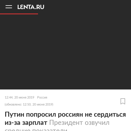
11
A
12:44, 20 июня 2019
Россия
(обновлено: 12:50, 20 июня 2019)
Путин попросил россиян не сердиться
из-за зарплат
Президент озвучил
средние показатели