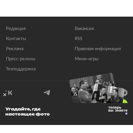
Редакция
Вакансии
Контакты
RSS
Реклама
Правовая информация
Пресс-релизы
Мини-игры
Техподдержка
18
+
Угадайте, где
настоящее фото
© 1999–2026 Все права защищены.
ООО «Лента.Ру»
Лента добра