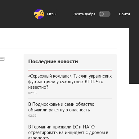
Игры
Лента добра
Войти
Последние новости
«Серьезный коллапс». Тысячи украинских
фур застряли у сухопутных КПП. Что
известно?
02:18
В Подмосковье и семи областях
объявили ракетную опасность
02:35
В Германии призвали ЕС и НАТО
отреагировать на инцидент с дроном в
аэропорту