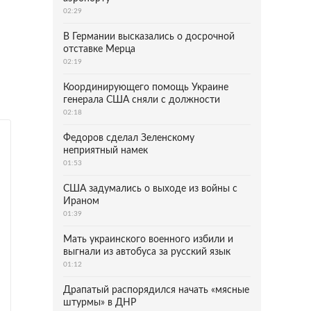
02:29
В Германии высказались о досрочной
отставке Мерца
02:19
Координирующего помощь Украине
генерала США сняли с должности
02:18
Федоров сделал Зеленскому
неприятный намек
01:53
США задумались о выходе из войны с
Ираном
01:39
Мать украинского военного избили и
выгнали из автобуса за русский язык
01:12
Драпатый распорядился начать «мясные
штурмы» в ДНР