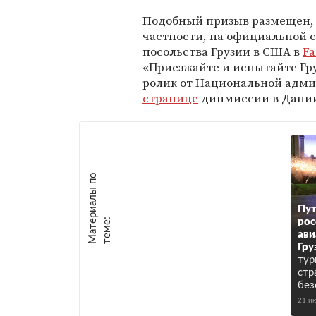
Подобный призыв размещен,
частности, на официальной 
посольства Грузии в США в
Fa
«Приезжайте и испытайте Гру
ролик от Национальной адми
странице
дипмиссии в Дани
М
а
т
р
и
а
л
ы
п
о
т
е
м
е
Пут
е
:
рос
ави
Гру
тур
стр
без
21 и