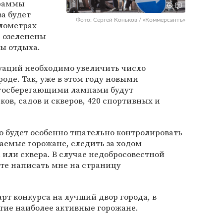
граммы
а будет
Фото: Сергей Коньков / «Коммерсантъ»
илометрах
, озеленены
ы отдыха.
уаций необходимо увеличить число
оде. Так, уже в этом году новыми
госберегающими лампами будут
ков, садов и скверов, 420 спортивных и
то будет особенно тщательно контролировать
жаемые горожане, следить за ходом
 или сквера. В случае недобросовестной
те написать мне на страницу
рт конкурса на лучший двор города, в
тие наиболее активные горожане.