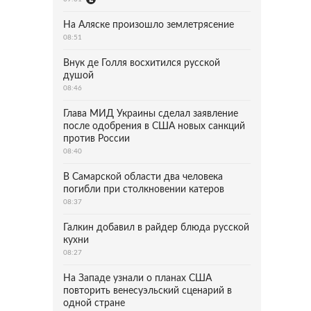
На Аляске произошло землетрясение
08:51
Внук де Голля восхитился русской
душой
08:46
Глава МИД Украины сделал заявление
после одобрения в США новых санкций
против России
08:40
В Самарской области два человека
погибли при столкновении катеров
08:37
Галкин добавил в райдер блюда русской
кухни
08:27
На Западе узнали о планах США
повторить венесуэльский сценарий в
одной стране