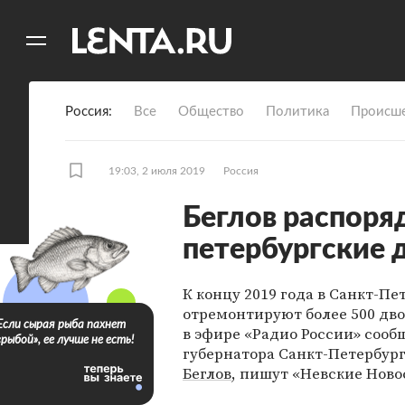
11
A
Россия
Все
Общество
Политика
Происше
19:03, 2 июля 2019
Россия
Беглов распоря
петербургские 
К концу 2019 года в Санкт-Пе
отремонтируют более 500 дво
Если сырая рыба пахнет
в эфире «Радио России» сооб
«рыбой», ее лучше не есть!
губернатора Санкт-Петербур
Беглов
, пишут «Невские Ново