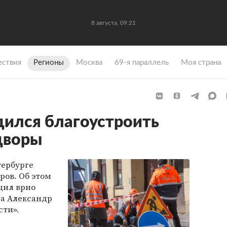
8 августа, 09:21
ствия
Регионы
Москва
69-я параллель
Моя страна
дился благоустроить
дворы
тербурге
ров. Об этом
щил врио
га
Александр
сти».