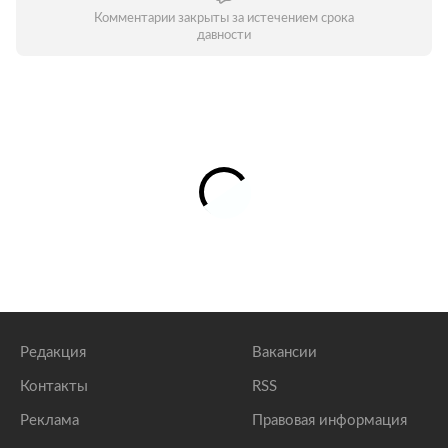
Комментарии закрыты за истечением срока
давности
Редакция
Вакансии
Контакты
RSS
Реклама
Правовая информация