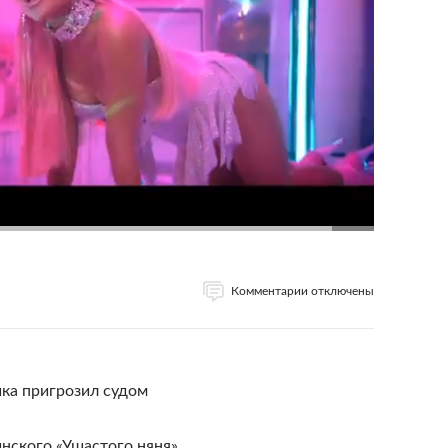
Комментарии отключены
ка пригрозил судом
нского «Ушастого няня»