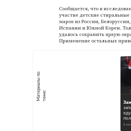
Сообщается, что в исследов
участие детские стиральные
марок из России, Белоруссии
Испании и Южной Кореи. Тол
удалось сохранить яркую окра
Применение остальных приво
М
а
т
р
и
а
л
ы
п
о
т
е
м
е
е
:
За
зап
еду
пол
8 ию