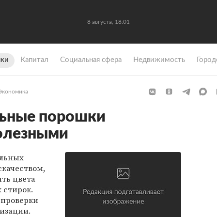
8 августа, 18:01
ки
Капитал
Социальная сфера
Недвижимость
Город
Экономика
льные порошки
полезными
альных
скачеством,
ять цвета
 стирок.
 проверки
низации.