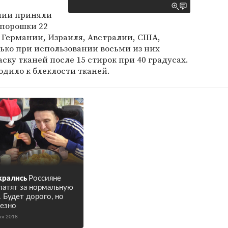
ании приняли
 порошки 22
, Германии, Израиля, Австралии, США,
ько при использовании восьми из них
ску тканей после 15 стирок при 40 градусах.
дило к блеклости тканей.
жрались
Россияне
латят за нормальную
. Будет дорого, но
езно
ня 2018