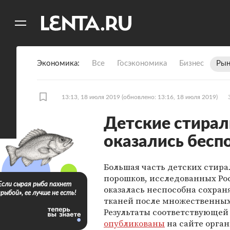
11
A
Экономика
Все
Госэкономика
Бизнес
Рын
13:13, 18 июля 2019
(обновлено: 13:16, 18 июля 2019)
Детские стира
оказались бес
Большая часть детских стир
порошков, исследованных Ро
Если сырая рыба пахнет
оказалась неспособна сохран
«рыбой», ее лучше не есть!
тканей после множественных
Результаты соответствующей
опубликованы
на сайте орга