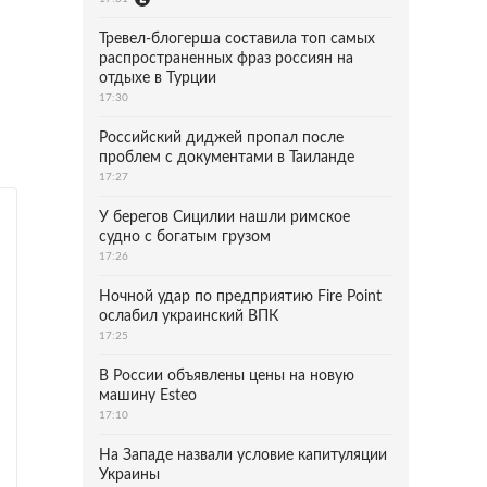
Тревел-блогерша составила топ самых
распространенных фраз россиян на
отдыхе в Турции
17:30
Российский диджей пропал после
проблем с документами в Таиланде
17:27
У берегов Сицилии нашли римское
судно с богатым грузом
17:26
Ночной удар по предприятию Fire Point
ослабил украинский ВПК
17:25
В России объявлены цены на новую
машину Esteo
17:10
На Западе назвали условие капитуляции
Украины