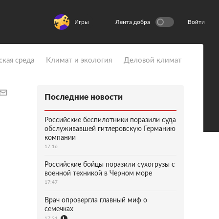
Игры
Лента добра
Войти
ская среда
Климат и экология
Деловой климат
Последние новости
Российские беспилотники поразили суда
обслуживавшей гитлеровскую Германию
компании
17:16
Российские бойцы поразили сухогрузы с
военной техникой в Черном море
17:47
Врач опровергла главный миф о
семечках
17:31