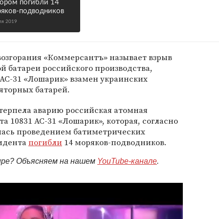
ором погибли 14
яков-подводников
ля 2019
возгорания «Коммерсантъ» называет взрыв
й батареи российского производства,
 АС-31 «Лошарик» взамен украинских
яторных батарей.
отерпела аварию российская атомная
а 10831 АС-31 «Лошарик», которая, согласно
лась проведением батиметрических
цидента
погибли
14 моряков-подводников.
мире? Объясняем на нашем
YouTube-канале
.