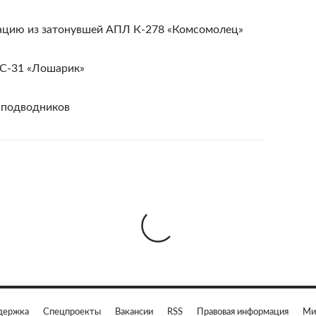
ацию из затонувшей АПЛ К-278 «Комсомолец»
АС-31 «Лошарик»
-подводников
держка
Спецпроекты
Вакансии
RSS
Правовая информация
Ми