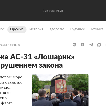
9 августа, 08:28
мос
Оружие
История
Здоровье
Будущее
Техника
Наука и техника
жа АС-31 «Лошарик»
арушением закона
цевом море
ой станции
к» мог
однако
асно
 флоте