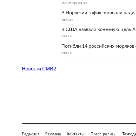
«Коммерсантъ»
В Норвегии зафиксировали ради
lenta.ru
В США назвали конечную цель 
lenta.ru
Погибли 14 российских моряков
lenta.ru
Новости СМИ2
Редакция
Реклама
Контакты
Пресс-релизы
Техпод