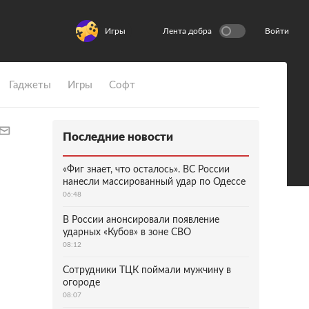
Игры
Лента добра
Войти
Гаджеты
Игры
Софт
Последние новости
«Фиг знает, что осталось». ВС России
нанесли массированный удар по Одессе
06:48
В России анонсировали появление
ударных «Кубов» в зоне СВО
08:12
Сотрудники ТЦК поймали мужчину в
огороде
08:07