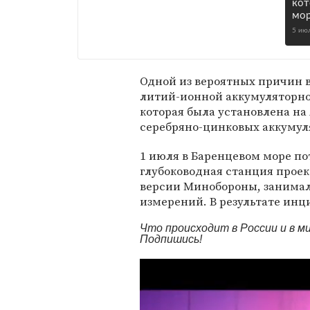
кот
мор
5 ию
Одной из вероятных причин 
литий-ионной аккумуляторно
которая была установлена на
серебряно-цинковых аккумул
1 июля в Баренцевом море п
глубоководная станция проект
версии Минобороны, занима
измерений. В результате ин
Что происходит в России и в 
Подпишись!