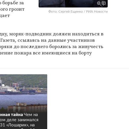
 борьбе за
ого грозит
Фото: Сергей Ещенко / РИА Новости
щает
дку, моряк-подводник должен находиться в
. Газета, ссылаясь на данные участников
оряки до последнего боролись за живучесть
ушение пожара все имеющиеся на борту
нная тайна
Чем на
ом деле занимался
31 «Лошарик», на