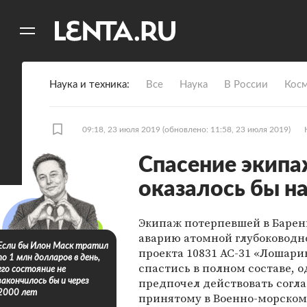
11
A
Наука и техника
Все
Наука
В России
Кос
09:18, 23 июля 2019
(обновлено: 11:58, 23 июля 2019)
Спасение экипа
оказалось бы н
Экипаж потерпевшей в Барен
аварию атомной глубоководн
Если бы Илон Маск тратил
проекта 10831 АС-31 «Лошари
по 1 млн долларов в день,
спастись в полном составе, 
его состояние не
предпочел действовать согл
закончилось бы и через
2000 лет
принятому в Военно-морском