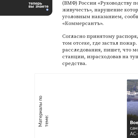
(ВМФ) России «Руководству по
живучесть», нарушение котор
уголовным наказанием, сооб
«Коммерсантъ».
Согласно принятому распоря
том отсеке, где застал пожар
расследования, пишет, что м
станции, израсходовав на т
средства.
М
а
т
р
и
а
л
ы
п
о
т
е
м
е
е
:
Вое
сам
АС-