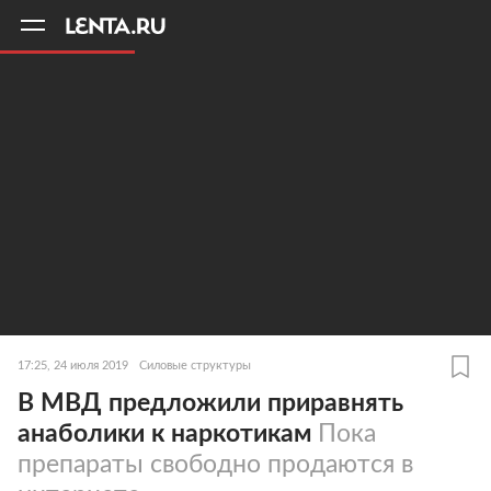
11
A
17:25, 24 июля 2019
Силовые структуры
В МВД предложили приравнять
анаболики к наркотикам
Пока
препараты свободно продаются в