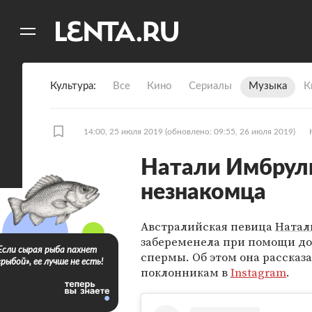
11
A
Культура
Все
Кино
Сериалы
Музыка
К
14:00, 25 июля 2019
(обновлено: 09:55, 26 июля 2019)
Натали Имбруль
незнакомца
Австралийская певица
Натал
забеременела при помощи д
Если сырая рыба пахнет
спермы. Об этом она рассказ
«рыбой», ее лучше не есть!
поклонникам в
Instagram
.