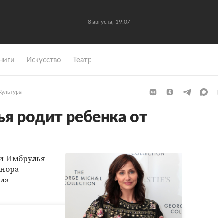
8 августа, 19:07
ниги
Искусство
Театр
Культура
я родит ребенка от
и Имбрулья
онора
ала