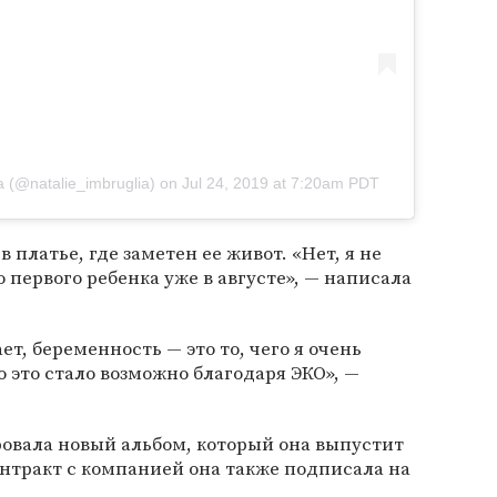
a (@natalie_imbruglia)
on
Jul 24, 2019 at 7:20am PDT
 платье, где заметен ее живот. «Нет, я не
о первого ребенка уже в августе», — написала
ет, беременность — это то, чего я очень
то это стало возможно благодаря ЭКО», —
ровала новый альбом, который она выпустит
нтракт с компанией она также подписала на