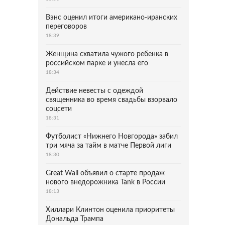
Вэнс оценил итоги американо-иранских
переговоров
18:39
Женщина схватила чужого ребенка в
российском парке и унесла его
18:34
Действие невесты с одеждой
священника во время свадьбы взорвало
соцсети
18:31
Футболист «Нижнего Новгорода» забил
три мяча за тайм в матче Первой лиги
18:30
Great Wall объявил о старте продаж
нового внедорожника Tank в России
18:13
Хиллари Клинтон оценила приоритеты
Дональда Трампа