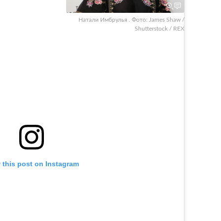
Натали Имбрулья . Фото: James Shaw /
Shutterstock / REX
 this post on Instagram