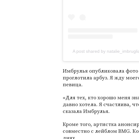
A post shared by natalie_imbrugli
Имбрулья опубликовала фото в
проглотила арбуз. Я жду моег
певица.
«Для тех, кто хорошо меня зна
давно хотела. Я счастлива, ч
сказала Имбрулья.
Кроме того, артистка анонси
совместно с лейблом BMG. Ко
днях.