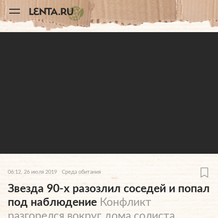
11
A
06:12, 26 июля 2019
Среда обитания
Звезда 90-х разозлил соседей и попал
под наблюдение
Конфликт
разгорелся вокруг дома солиста