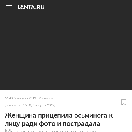
11
A
16:40, 9 августа 2019
Из жизни
(обновлено: 16:58, 9 августа 2019)
Женщина прицепила осьминога к
лицу ради фото и пострадала
Моллюск оказался ядовитым