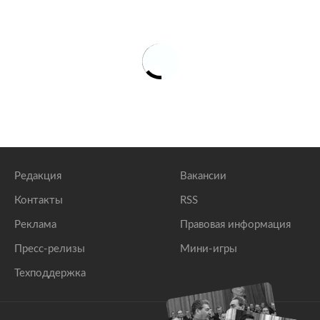
Редакция
Вакансии
Контакты
RSS
Реклама
Правовая информация
Пресс-релизы
Мини-игры
Техподдержка