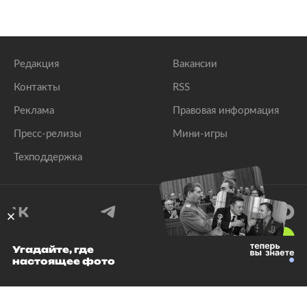
Редакция
Вакансии
Контакты
RSS
Реклама
Правовая информация
Пресс-релизы
Мини-игры
Техподдержка
18
+
Угадайте, где
настоящее фото
© 1999–2026 Все права защищены.
ООО «Лента.Ру»
Лента добра