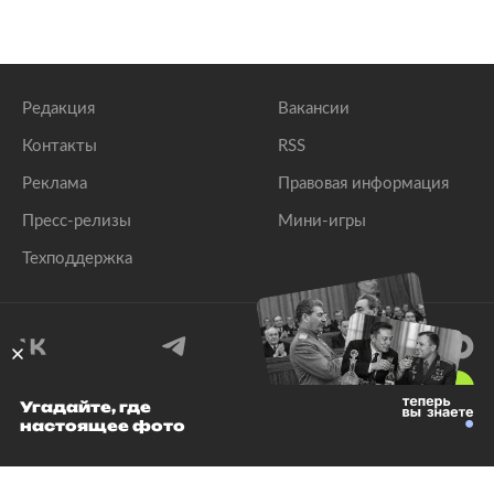
Редакция
Вакансии
Контакты
RSS
Реклама
Правовая информация
Пресс-релизы
Мини-игры
Техподдержка
18
+
Угадайте, где
настоящее фото
© 1999–2026 Все права защищены.
ООО «Лента.Ру»
Лента добра