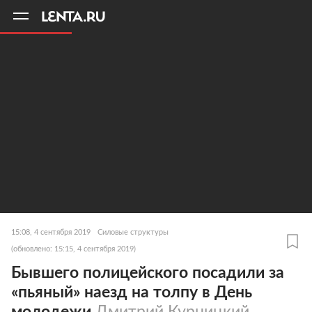
11
A
15:08, 4 сентября 2019
Силовые структуры
(обновлено: 15:15, 4 сентября 2019)
Бывшего полицейского посадили за
«пьяный» наезд на толпу в День
молодежи
Дмитрий Курницкий