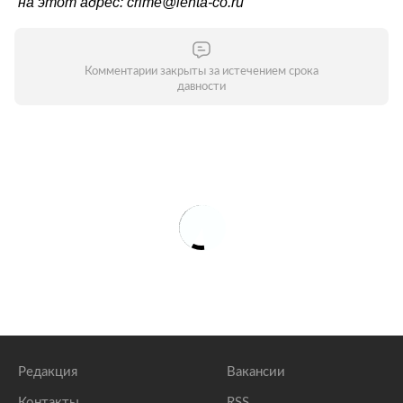
на этот адрес: crime@lenta-co.ru
Комментарии закрыты за истечением срока
давности
Редакция
Вакансии
Контакты
RSS