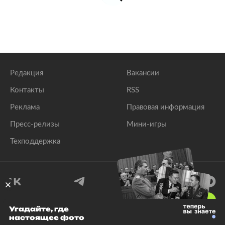
Редакция
Вакансии
Контакты
RSS
Реклама
Правовая информация
Пресс-релизы
Мини-игры
Техподдержка
18
+
Угадайте, где
настоящее фото
© 1999–2026 Все права защищены.
ООО «Лента.Ру»