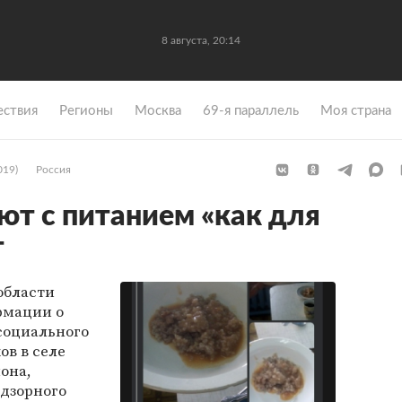
8 августа, 20:14
ствия
Регионы
Москва
69-я параллель
Моя страна
019)
Россия
ют с питанием «как для
т
области
рмации о
социального
ов в селе
она,
адзорного