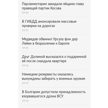
Парламентарии закидали яйцами главу
правящей партии Косова
19:44
В ГИБДД анонсировали массовые
проверки на дорогах
19:37
Медведев обвинил Урсулу фон дер
Ляйен в безразличии к Европе
19:35
Друг Долиной высказался о подаренной
ей после скандала квартире
19:26
Немецкие резервисты оказались
вынуждены забирать у военных оружие
19:21
В Болгарии допустили принадлежность
взорвавшегося дрона ВСУ
19:12