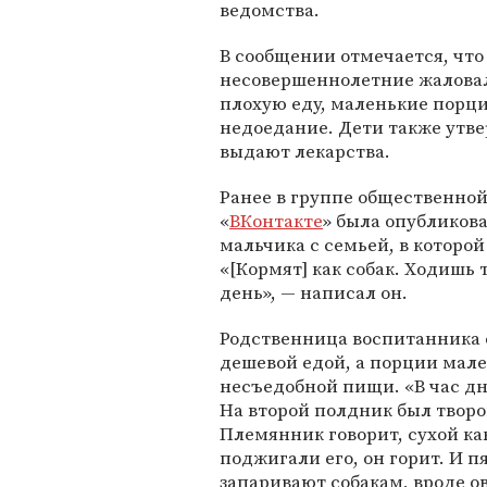
ведомства.
В сообщении отмечается, что
несовершеннолетние жалова
плохую еду, маленькие порц
недоедание. Дети также утв
выдают лекарства.
Ранее в группе общественной
«
ВКонтакте
» была опубликов
мальчика с семьей, в которой
«[Кормят] как собак. Ходишь
день», — написал он.
Родственница воспитанника с
дешевой едой, а порции мале
несъедобной пищи. «В час дн
На второй полдник был творог
Племянник говорит, сухой ка
поджигали его, он горит. И 
запаривают собакам, вроде ов