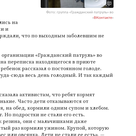
Фото: группа «Гражданский патруль» во
«
ВКонтакте
»
лись на
ии и
ерждали, что по выходным заболевшим не
 организации «Гражданский патруль» во
ана переписка находящегося в приюте
 ребенок рассказал о постоянном голоде.
 туда-сюда весь день голодный. И так каждый
казала активистам, что ребят кормят
нькие. Часто дети отказываются от
я, на обед, кормили одним супом и хлебом.
. Но подростки не стали его есть.
к резина, они с мальчишками даже
пятый раз кормили ужином. Крупой, которую
ес или овсянка. Дети не стали ее есть», —