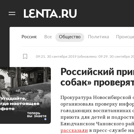
11
A
Россия
Все
Общество
Политика
Происше
09:21, 30 сентября 2019
(обновлено: 09:29, 30 сентября 2
Российский при
собак» проверя
Прокуратура Новосибирской 
Угадайте,
организовала проверку инфо
где настоящее
фото
голодающих воспитанниках 
приюта для детей и подростк
Блюдчанском Чановского рай
рассказали
в пресс-службе н