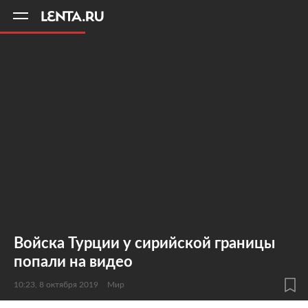
11
A
Войска Турции у сирийской границы
попали на видео
10:23, 8 октября 2019
Мир