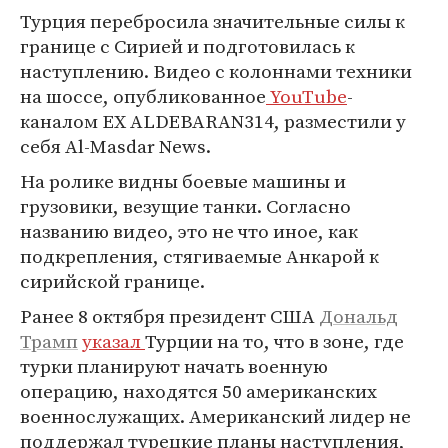
Турция перебросила значительные силы к
границе с Сирией и подготовилась к
наступлению. Видео с колоннами техники
на шоссе, опубликованное
YouTube
-
каналом EX ALDEBARAN314, разместили у
себя Al-Masdar News.
На ролике видны боевые машины и
грузовики, везущие танки. Согласно
названию видео, это не что иное, как
подкрепления, стягиваемые Анкарой к
сирийской границе.
Ранее 8 октября президент США
Дональд
Трамп
указал
Турции на то, что в зоне, где
турки планируют начать военную
операцию, находятся 50 американских
военнослужащих. Американский лидер не
поддержал турецкие планы наступления,