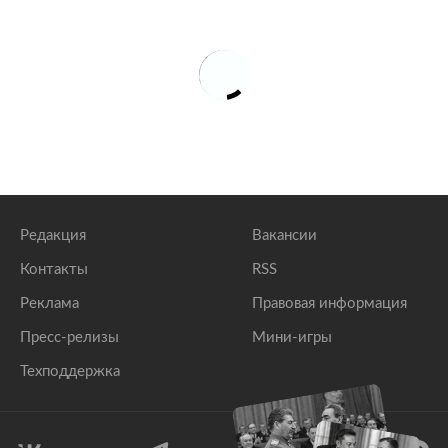
Редакция
Вакансии
Контакты
RSS
Реклама
Правовая информация
Пресс-релизы
Мини-игры
Техподдержка