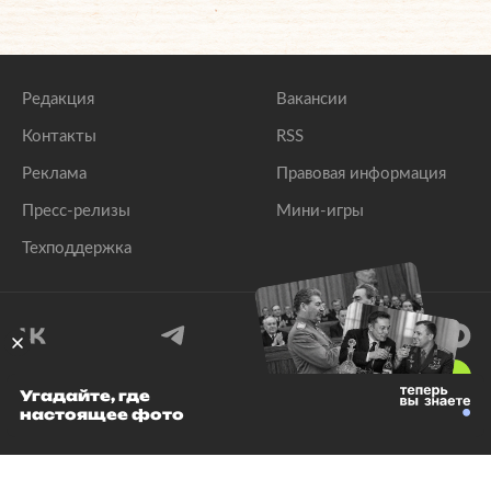
Редакция
Вакансии
Контакты
RSS
Реклама
Правовая информация
Пресс-релизы
Мини-игры
Техподдержка
18
+
Угадайте, где
настоящее фото
© 1999–2026 Все права защищены.
ООО «Лента.Ру»
Лента добра