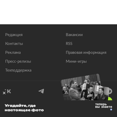
Редакция
Вакансии
Контакты
RSS
Реклама
Правовая информация
Пресс-релизы
Мини-игры
Техподдержка
18
+
Угадайте, где
настоящее фото
© 1999–2026 Все права защищены.
ООО «Лента.Ру»