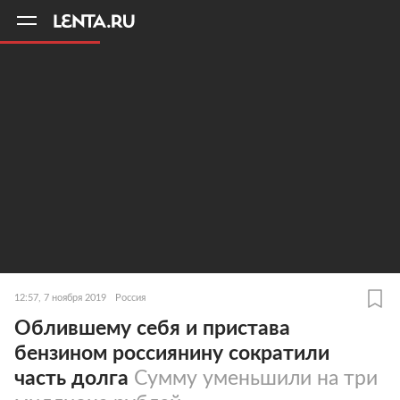
11
A
12:57, 7 ноября 2019
Россия
Облившему себя и пристава
бензином россиянину сократили
часть долга
Сумму уменьшили на три