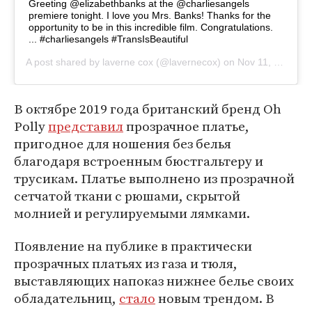
Greeting @elizabethbanks at the @charliesangels
premiere tonight. I love you Mrs. Banks! Thanks for the
opportunity to be in this incredible film. Congratulations.
... #charliesangels #TransIsBeautiful
A post shared by
laverne cox
(@lavernecox) on
Nov 11, 2019 at 7:54pm PST
В октябре 2019 года британский бренд Oh
Polly
представил
прозрачное платье,
пригодное для ношения без белья
благодаря встроенным бюстгальтеру и
трусикам. Платье выполнено из прозрачной
сетчатой ткани с рюшами, скрытой
молнией и регулируемыми лямками.
Появление на публике в практически
прозрачных платьях из газа и тюля,
выставляющих напоказ нижнее белье своих
обладательниц,
стало
новым трендом. В