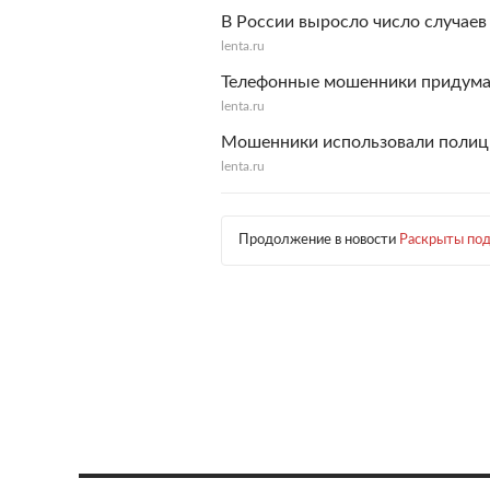
В России выросло число случаев
lenta.ru
Телефонные мошенники придума
lenta.ru
Мошенники использовали полиц
lenta.ru
Продолжение в новости
Раскрыты под