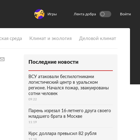
Игры
Лента добра
Войти
ская среда
Климат и экология
Деловой климат
Последние новости
ВСУ атаковали беспилотниками
логистический центр в уральском
регионе. Начался пожар, эвакуированы
сотни человек
09:22
Парень изрезал 16-летнего друга своего
младшего брата в Москве
11:19
Курс доллара превысил 82 рубля
11:18