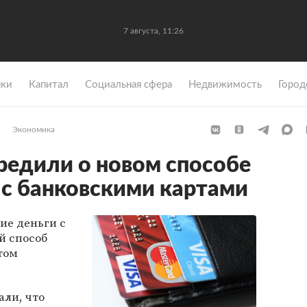
7 августа, 11:26
ки
Капитал
Социальная сфера
Недвижимость
Город
Экономика
редили о новом способе
с банковскими картами
ие деньги с
й способ
том
али, что