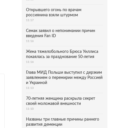
Открывшего огонь по врачам
россиянина взяли штурмом
11:17
Семак заявил о непонимании причин
введения Fan ID
11:16
Жена тяжелобольного Брюса Уиллиса
покаялась за празднование 50-летия
11:16
Глава МИД Польши выступил с дерзким
заявлением о перемирии между Россией
и Украиной
11:13
70-летняя женщина раскрыла секрет
своей моложавой внешности
11:10
Названы три главные причины раннего
развития деменции