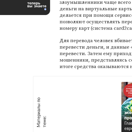
злоумышленники чаще всего
деньги на виртуальные карты
делается при помощи сервис
позволяют осуществлять пер
номеру карт (система card2ca
Для перевода человек вбивает
перевести деньги, и данные 
перевести. Затем ему приход
мошенники, представляясь с
итоге средства оказываются 
М
а
т
р
и
а
л
ы
п
о
т
е
м
е
«С 
эко
е
:
про
Гла
евр