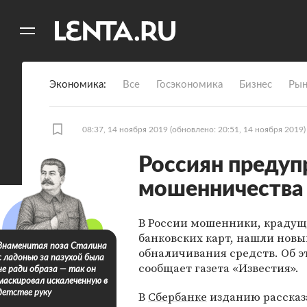
11
A
Экономика
Все
Госэкономика
Бизнес
Рын
08:37, 14 ноября 2019
(обновлено: 20:51, 14 ноября 2019)
Россиян предуп
мошенничества 
В России мошенники, крадущ
банковских карт, нашли новы
Знаменитая поза Сталина
обналичивания средств. Об э
с ладонью за пазухой была
сообщает газета «Известия».
не ради образа — так он
маскировал искалеченную в
детстве руку
В
Сбербанке
изданию рассказ