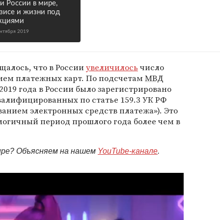
и России в мире,
зисе и жизни под
кциями
ентября 2019
бщалось, что в России
увеличилось
число
ием платежных карт. По подсчетам
МВД
 2019 года в России было зарегистрировано
валифицированных по статье 159.3 УК РФ
анием электронных средств платежа»). Это
логичный период прошлого года более чем в
мире? Объясняем на нашем
YouTube-канале
.