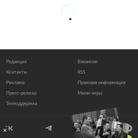
Редакция
Вакансии
Контакты
RSS
Реклама
Правовая информация
Пресс-релизы
Мини-игры
Техподдержка