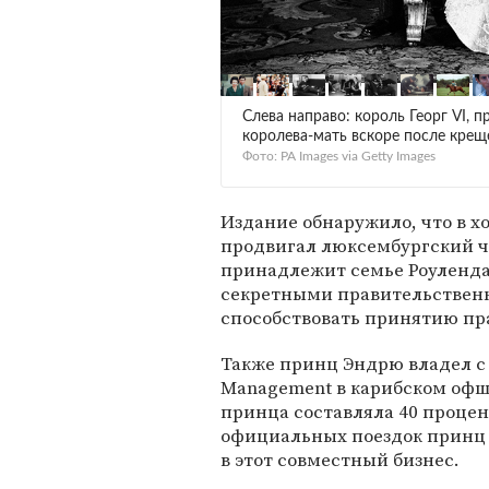
Слева направо: король Георг VI, 
королева-мать вскоре после кре
Фото: PA Images via Getty Images
Издание обнаружило, что в 
продвигал люксембургский ча
принадлежит семье Роуленда.
секретными правительствен
способствовать принятию пр
Также принц Эндрю владел с 
Management в карибском офшо
принца составляла 40 процент
официальных поездок принц
в этот совместный бизнес.