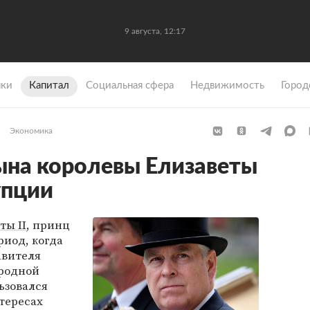
9 августа, 12:17
ки
Капитал
Социальная сфера
Недвижимость
Город
Экономика
ына королевы Елизаветы
упции
ты II
, принц
риод, когда
авителя
родной
ьзовался
тересах