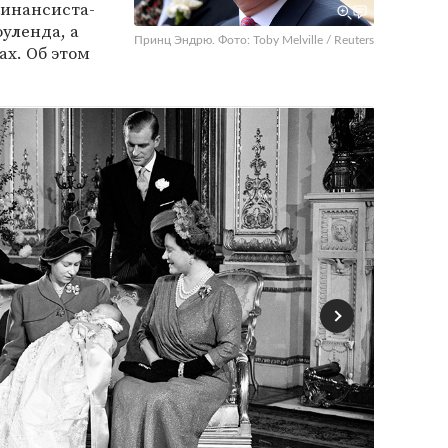
финансиста-
уленда, а
Принц Эндрю. Фото: Toby Melville / Reuters
ах. Об этом