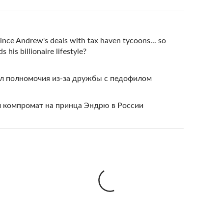
ince Andrew's deals with tax haven tycoons... so
his billionaire lifestyle?
л полномочия из-за дружбы с педофилом
л компромат на принца Эндрю в России