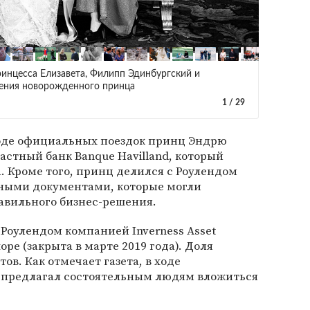
принцесса Елизавета, Филипп Эдинбургский и
щения новорожденного принца
1
/
29
ходе официальных поездок принц Эндрю
стный банк Banque Havilland, который
 Кроме того, принц делился с Роулендом
ными документами, которые могли
авильного бизнес-решения.
Роулендом компанией Inverness Asset
ре (закрыта в марте 2019 года). Доля
ов. Как отмечает газета, в ходе
 предлагал состоятельным людям вложиться