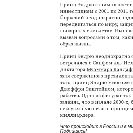
Принц Эндрю занимал пост с
инвестициям с 2001 по 2011 г
Йоркский неоднократно подв
передвигаться по миру, защи
шикарных самолетах. Нынешн
вызван вопросами о том, как
образ жизни.
Принц Эндрю неоднократно ок
встречался с Саифом аль-Ис
диктатора
Муаммара Каддаф
зятя сверженного президента
того, принц Эндрю много ле
Джеффри Эпштейном, которог
рабство. Одна из фигуранто
заявила, что в начале 2000-х,
сексуальную связь с принце
миллиардера.
Что происходит в России и в 
Подпишись!