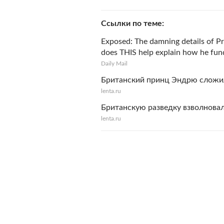
Ссылки по теме
Exposed: The damning details of Pr
does THIS help explain how he funds 
Daily Mail
Британский принц Эндрю сложи
lenta.ru
Британскую разведку взволнова
lenta.ru