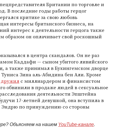
пецпредставителя Британии по торговле и
од. В последние годы работы герцог
ергался критике за свою любовь
щая интересы британского бизнеса, на
ий интерес к деятельности герцога также
им образом он оплачивает свой роскошный
азывался в центра скандалов. Он не раз
ламом Каддафи — сыном убитого ливийского
и
, а также принимал в Букингемском дворце
 Туниса Зина аль-Абидина бен Али. Кроме
т
дружил
с миллиардером и финансистом
о обвинили в продаже людей в сексуальное
к расследования деятельности Эпштейна
 будучи 17-летней девушкой, она вступила в
м Эндрю по принуждению со стороны
мире? Объясняем на нашем
YouTube-канале
.