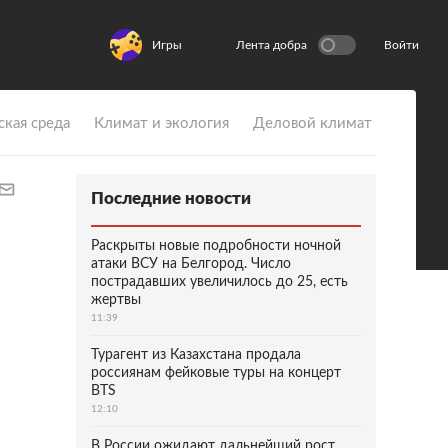
Игры
Лента добра
Войти
ская среда
Климат и экология
Деловой климат
Последние новости
Раскрыты новые подробности ночной
атаки ВСУ на Белгород. Число
пострадавших увеличилось до 25, есть
жертвы
11:39
Турагент из Казахстана продала
россиянам фейковые туры на концерт
BTS
12:10
В России ожидают дальнейший рост