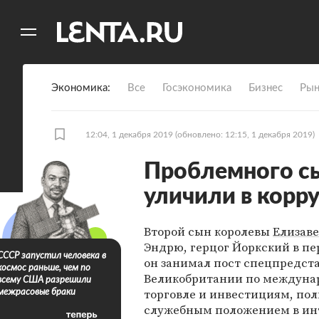
11
A
Экономика
Все
Госэкономика
Бизнес
Рын
12:04, 1 декабря 2019
(обновлено: 12:15, 1 декабря 2019)
Проблемного с
уличили в корр
Второй сын королевы
Елизаве
Эндрю, герцог Йоркский в пе
СССР запустил человека в
он занимал пост спецпредст
космос раньше, чем по
Великобритании по междуна
всему США разрешили
торговле и инвестициям, пол
межрасовые браки
служебным положением в ин