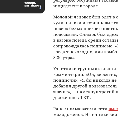
регулярно обсуждают забавн
инциденты в городе.
Молодой человек был одет в 
худи, плавки и коричневые 
поверх белых носков с цвет
полосками. Снимок был сдела
в вагоне поезда среди остал
сопровождалась подписью: «Н
когда так холодно, или комбо
8:30 утра».
Участники группы активно ла
комментарии. «Он, вероятно
подписчик. «Я бы никогда не 
добавил другой пользователь 
значит», — намекнул третий
движению ЛГБТ .
Ранее пользователи сети
выс
молодоженов. На снимке видн