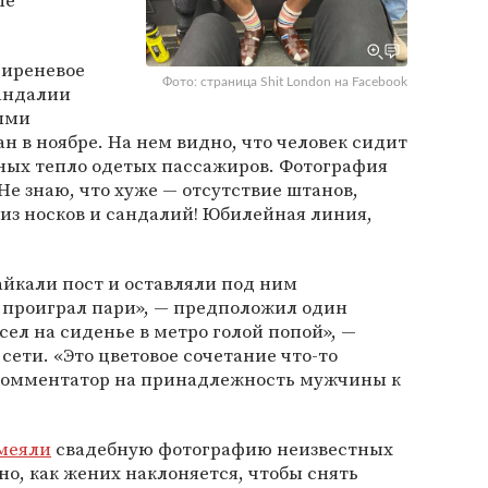
ые
сиреневое
Фото: страница Shit London на Facebook
сандалии
ными
н в ноябре. На нем видно, что человек сидит
ьных тепло одетых пассажиров. Фотография
е знаю, что хуже — отсутствие штанов,
 из носков и сандалий! Юбилейная линия,
йкали пост и оставляли под ним
, проиграл пари», — предположил один
сел на сиденье в метро голой попой», —
сети. «Это цветовое сочетание что-то
 комментатор на принадлежность мужчины к
меяли
свадебную фотографию неизвестных
о, как жених наклоняется, чтобы снять