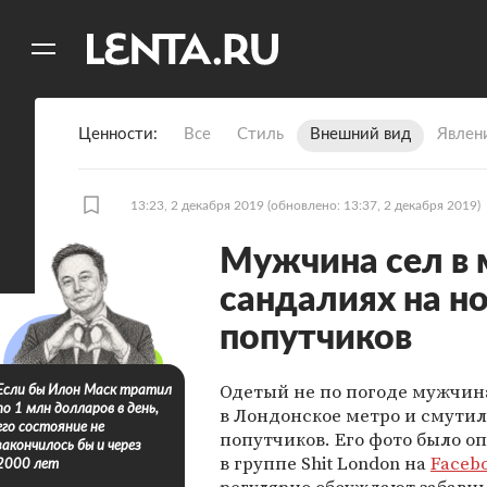
11
A
Ценности
Все
Стиль
Внешний вид
Явлен
13:23, 2 декабря 2019
(обновлено: 13:37, 2 декабря 2019)
Мужчина сел в 
сандалиях на н
попутчиков
Одетый не по погоде мужчин
Если бы Илон Маск тратил
по 1 млн долларов в день,
в Лондонское метро и смутил
его состояние не
попутчиков. Его фото было о
закончилось бы и через
в группе Shit London на
Faceb
2000 лет