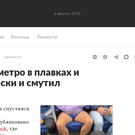
6 августа, 15:31
ия
Роскошь
Личности
Ценности
метро в плавках и
оски и смутил
а спустился
публиковано
ook
, где