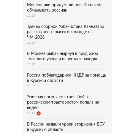
Мошенники придумали новый способ
обманывать россиян
15:25
Тренер сборной Узбекистана Каннаваро
рассказал о «крысе» в команде на
ЧМ-2026
15:24
В Москве рыбак нырнул в пруд из-за
тяжелого улова и испугался находке
15:22
Россия поблагодарила КНДР за помощь
в Курской области
15:21
Эпичная погоня со стрельбой за
российским трактористом попала на
видео
15:21
В России назвали уроки вторжения ВСУ
в Курскую область