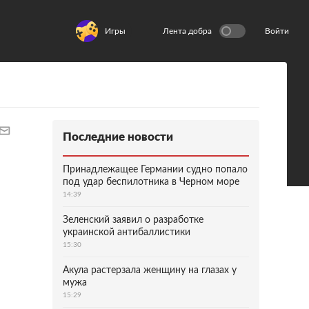
Игры
Лента добра
Войти
Последние новости
Принадлежащее Германии судно попало
под удар беспилотника в Черном море
14:39
Зеленский заявил о разработке
украинской антибаллистики
15:30
Акула растерзала женщину на глазах у
мужа
15:29