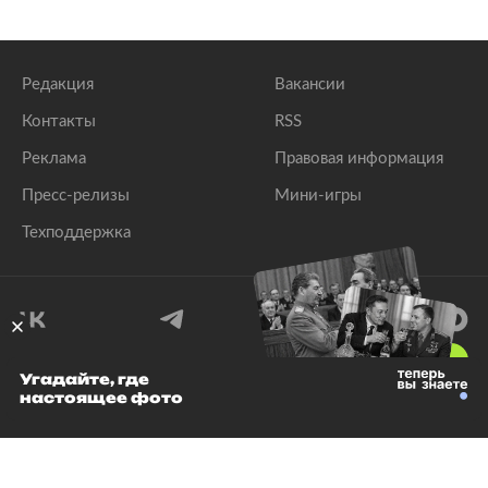
Редакция
Вакансии
Контакты
RSS
Реклама
Правовая информация
Пресс-релизы
Мини-игры
Техподдержка
18
+
Угадайте, где
настоящее фото
© 1999–2026 Все права защищены.
ООО «Лента.Ру»
Лента добра
деактивирована. Добро