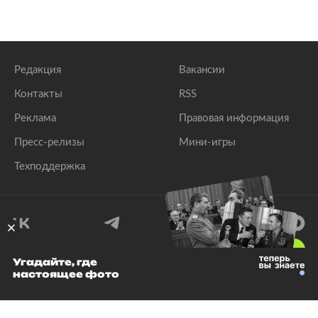
Редакция
Вакансии
Контакты
RSS
Реклама
Правовая информация
Пресс-релизы
Мини-игры
Техподдержка
18
+
Угадайте, где
настоящее фото
© 1999–2026 Все права защищены.
ООО «Лента.Ру»
Лента добра