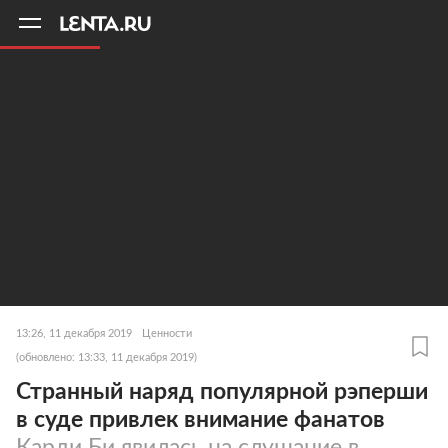
11
A
13:26, 11 декабря 2019
Ценности
(обновлено: 13:33, 11 декабря 2019)
Странный наряд популярной рэперши
в суде привлек внимание фанатов
Карди Би явилась на слушание в