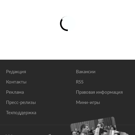
Редакция
Вакансии
Контакты
RSS
Реклама
Правовая информация
Пресс-релизы
Мини-игры
Техподдержка