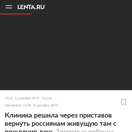
11
A
13:25, 12 декабря 2019
Россия
(обновлено: 13:30, 12 декабря 2019)
Клиника решила через приставов
вернуть россиянам живущую там с
рождения дочь
Здоровью ребенка