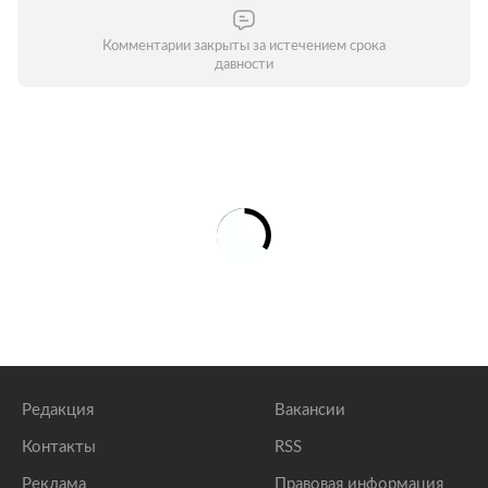
Комментарии закрыты за истечением срока
давности
Редакция
Вакансии
Контакты
RSS
Реклама
Правовая информация