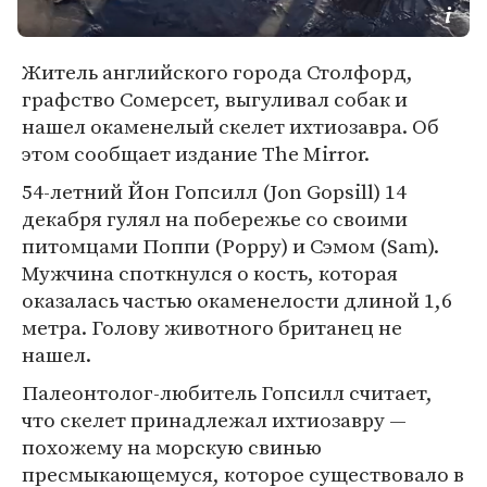
Житель английского города Столфорд,
графство Сомерсет, выгуливал собак и
нашел окаменелый скелет ихтиозавра. Об
этом сообщает издание The Mirror.
54-летний Йон Гопсилл (Jon Gopsill) 14
декабря гулял на побережье со своими
питомцами Поппи (Poppy) и Сэмом (Sam).
Мужчина споткнулся о кость, которая
оказалась частью окаменелости длиной 1,6
метра. Голову животного британец не
нашел.
Палеонтолог-любитель Гопсилл считает,
что скелет принадлежал ихтиозавру —
похожему на морскую свинью
пресмыкающемуся, которое существовало в