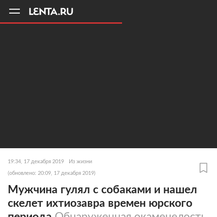
11
A
19:34, 17 декабря 2019
Из жизни
(обновлено: 20:09, 17 декабря 2019)
Мужчина гулял с собаками и нашел
скелет ихтиозавра времен юрского
периода
Обнаруженная окаменелость