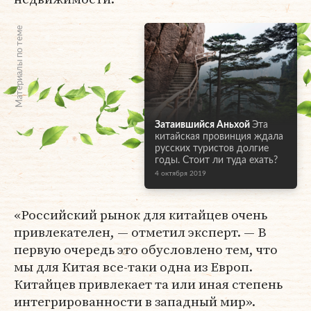
Материалы по теме
Затаившийся Аньхой
Эта
китайская провинция ждала
русских туристов долгие
годы. Стоит ли туда ехать?
4 октября 2019
«Российский рынок для китайцев очень
привлекателен, — отметил эксперт. — В
первую очередь это обусловлено тем, что
мы для Китая все-таки одна из Европ.
Китайцев привлекает та или иная степень
интегрированности в западный мир».