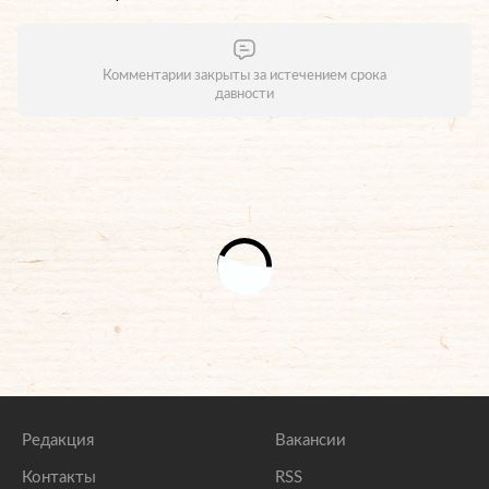
Комментарии закрыты за истечением срока
давности
Редакция
Вакансии
Контакты
RSS