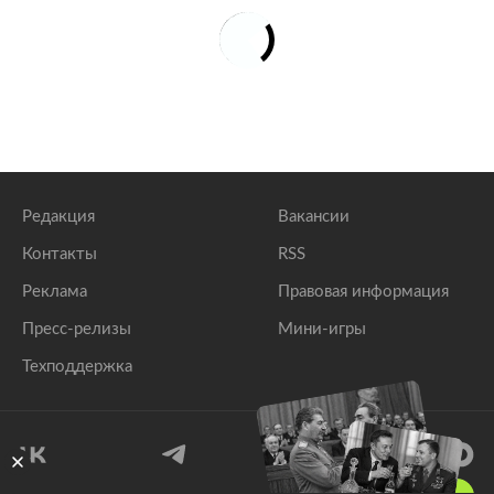
Редакция
Вакансии
Контакты
RSS
Реклама
Правовая информация
Пресс-релизы
Мини-игры
Техподдержка