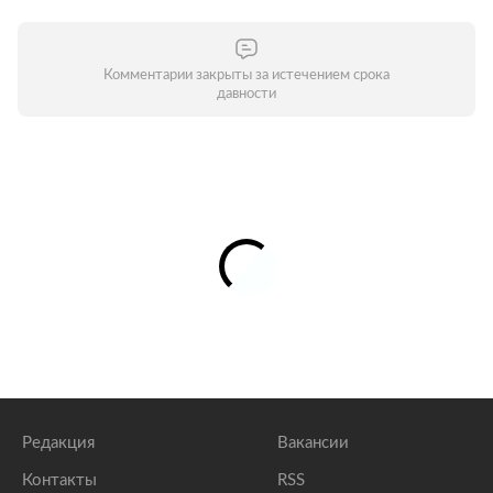
Комментарии закрыты за истечением срока
давности
Редакция
Вакансии
Контакты
RSS