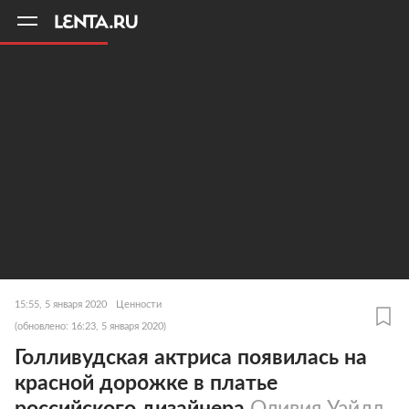
11
A
15:55, 5 января 2020
Ценности
(обновлено: 16:23, 5 января 2020)
Голливудская актриса появилась на
красной дорожке в платье
российского дизайнера
Оливия Уайлд