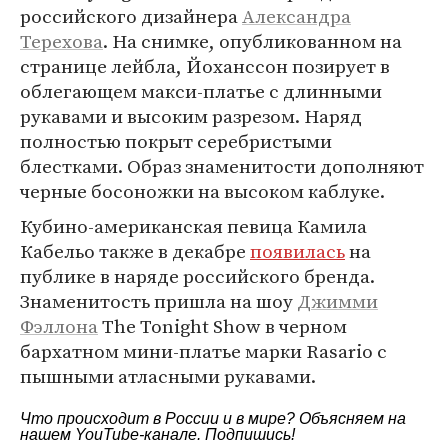
российского дизайнера
Александра
Терехова
. На снимке, опубликованном на
странице лейбла, Йоханссон позирует в
облегающем макси-платье с длинными
рукавами и высоким разрезом. Наряд
полностью покрыт серебристыми
блестками. Образ знаменитости дополняют
черные босоножки на высоком каблуке.
Кубино-американская певица Камила
Кабельо также в декабре
появилась
на
публике в наряде российского бренда.
Знаменитость пришла на шоу
Джимми
Фэллона
The Tonight Show в черном
бархатном мини-платье марки Rasario с
пышными атласными рукавами.
Что происходит в России и в мире? Объясняем на
нашем
YouTube-канале
. Подпишись!