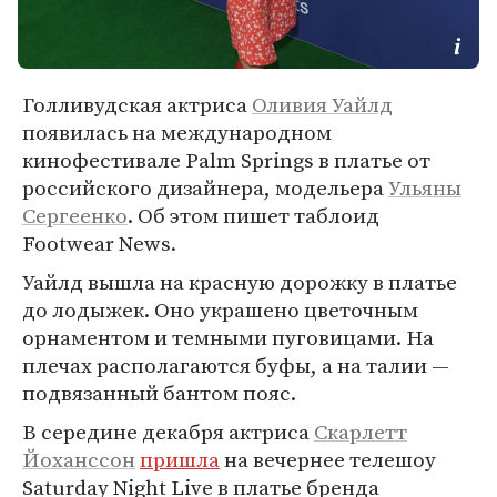
Голливудская актриса
Оливия Уайлд
появилась на международном
кинофестивале Palm Springs в платье от
российского дизайнера, модельера
Ульяны
Сергеенко
. Об этом пишет таблоид
Footwear News.
Уайлд вышла на красную дорожку в платье
до лодыжек. Оно украшено цветочным
орнаментом и темными пуговицами. На
плечах располагаются буфы, а на талии —
подвязанный бантом пояс.
В середине декабря актриса
Скарлетт
Йоханссон
пришла
на вечернее телешоу
Saturday Night Live в платье бренда